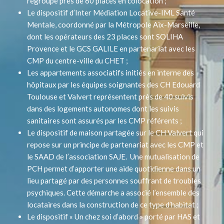
regroupe près de 60 places en colocation ;
Le dispositif d’Inter Médiation Locative-IML Santé
Mentale, coordonné par la Métropole Aix-Marseille,
dont les opérateurs des 23 places sont SOLIHA
Provence et le GCS GALILE en partenariat avec les
CMP du centre-ville du CHET ;
Les appartements associatifs initiés en interne des
hôpitaux par les équipes soignantes des CH Edouard
Toulouse et Valvert représentent près de 40 suivis
dans des logements autonomes dont les suivis
sanitaires sont assurés par les CMP référents ;
Le dispositif de maison partagée sur le CH Valvert qui
repose sur un principe de partenariat avec les CMP et
le SAAD de l’association SAJE. Une mutualisation de
PCH permet d’apporter une aide quotidienne dans un
lieu partagé par des personnes souffrant de troubles
psychiques. Cette démarche a associé l’ensemble des
locataires dans la construction de ce type d’habitat ;
Le dispositif « Un chez soi d’abord » porté par HAS et