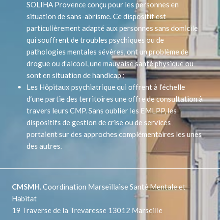
SOLIHA Provence conçu pour les personnes en
situation de sans-abrisme. Ce dispositif est
particulièrement adapté aux personnes sans domicile
qui souffrent de troubles psychiques ou de
pathologies mentales sévères, ont un problème de
drogue ou d’alcool, une mauvaise santé physique ou
sont en situation de handicap ;
Les Hôpitaux psychiatrique qui offrent à l’échelle
d’une partie des territoires une offre de consultation à
travers leurs CMP. Sans oublier les EMLPP, les
dispositifs de gestion de crise ou de services
portaient sur des approches complémentaires les unes
des autres.
CMSMH.
Coordination Marseillaise Santé Mentale et
Habitat
19 Traverse de la Trevaresse 13012 Marseille