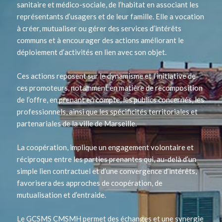
sanitaire et médico-sociale, de l’habitat en associant les
représentants d’usagers et de leur famille. Elle a vocation
à créer, mutualiser ou gérer des services d’intérêts
communs et à encourager des actions améliorant le
déploiement d’activités en lien avec son objet.
Ces actions reposent sur le dynamisme et l’initiative de
ces promoteurs, notamment en matière de recomposition
de l’offre, en prenant en compte, les publics concernés, les
professionnels, ainsi que les spécificités territoriales et
partenariales de la ville de Marseille.
La coopération, implique un engagement volontaire et
réciproque entre les parties prenantes qui, au-delà d’un
simple lien contractuel et d’une convergence d’intérêts,
favorisera des approches de coopération, de
mutualisation et d’entraide.
Le GCSMS CMSMH permet des échanges et une synergie